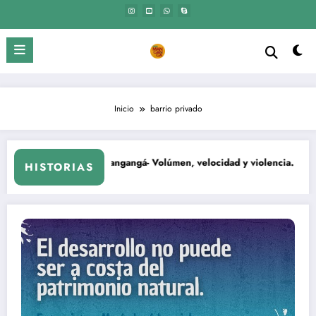
Saltar
al
contenido
Inicio
barrio privado
El Mangangá- Volúmen, velocidad y violencia.
HISTORIAS