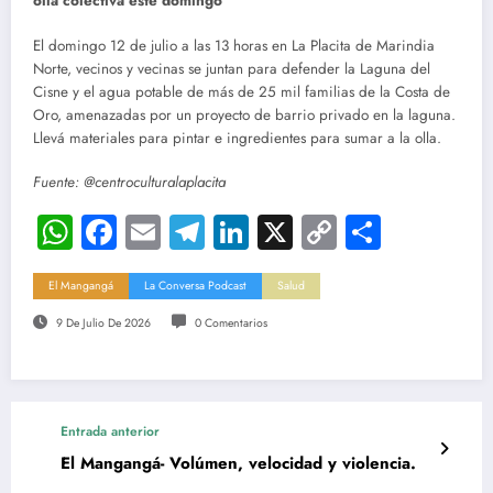
olla colectiva este domingo
El domingo 12 de julio a las 13 horas en La Placita de Marindia
Norte, vecinos y vecinas se juntan para defender la Laguna del
Cisne y el agua potable de más de 25 mil familias de la Costa de
Oro, amenazadas por un proyecto de barrio privado en la laguna.
Llevá materiales para pintar e ingredientes para sumar a la olla.
Fuente: @centroculturalaplacita
WhatsApp
Facebook
Email
Telegram
LinkedIn
X
Copy
Compar
Link
El Mangangá
La Conversa Podcast
Salud
9 De Julio De 2026
0 Comentarios
Entrada anterior
El Mangangá- Volúmen, velocidad y violencia.