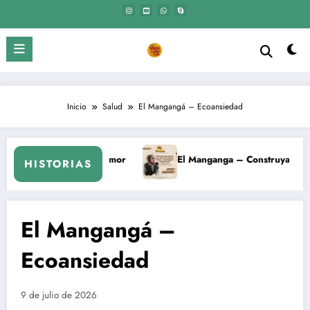
Saltar
al
contenido
Inicio
Salud
El Mangangá – Ecoansiedad
a – Construyamos Conjuntamente
Espacios de Conservació
HISTORIAS
El Mangangá –
Ecoansiedad
9 de julio de 2026