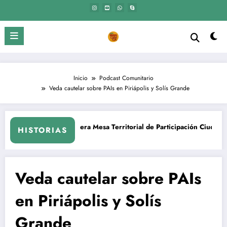
Saltar
al
contenido
Inicio
Podcast Comunitario
Veda cautelar sobre PAIs en Piriápolis y Solís Grande
1era Mesa Territorial de Participación Ciudadana. Piriápolis – Maldonado
El Mangangá | Acci
HISTORIAS
Veda cautelar sobre PAIs
en Piriápolis y Solís
Grande