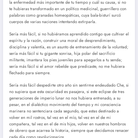
la enfermedad más importante de tu tiempo y cuál su causa, si no
te hubieras transformado en un político medicinal, guerrillero con
palabras como granadas homeopáticas, cuya bala-bisturí surcó
cuerpos de varias naciones intentando extirparla.
Sería más fácil, si no hubiéramos aprendido contigo que cultivar el
espíritu y la razón, construir una moral de desprendimiento,
disciplina y valentía, es un asunto de entrenamiento de la voluntad;
sería más fácil si tu gigante sonrisa, hija polar del sacrificio
militante, imantara los pies juveniles para apegarlos a tu senda;
sería más fácil si el amor rebelde que predicaste, no me hubiera
flechado para siempre.
Sería más fácil despedirte otro año sin sentirme endeudado Che, si
no supiera que esta oscuridad es pasajera, si este eclipse de tres
generaciones de imperio lunar no nos hubiera entrenado, a su
pesar, en el dialéctico movimiento del tiempo y mi consciencia
marinera no sentenciara cada segundo, que estas destinado a
volver en mil rostros, tal vez en el mío, tal vez en el de mi
compañera, tal vez en el de mis hijos, volver en nuestros hombros
de obrero que acarrea la historia, siempre que decidamos renacer
cada día como revolucionarios.