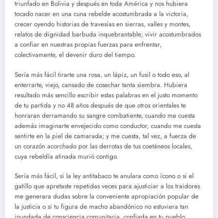
triunfado en Bolivia y después en toda América y nos hubiera
tocado nacer en una cuna rebelde acostumbrada a la victoria,
crecer oyendo historias de travesías en sierras, valles y montes,
relatos de dignidad barbuda inquebrantable; vivir acostumbrados
a confiar en nuestras propias fuerzas para enfrentar,
colectivamente, el devenir duro del tiempo.
Sería más fácil tirarte una rosa, un lápiz, un fusil o todo eso, al
enterrarte, viejo, cansado de cosechar tanta siembra. Hubiera
resultado más sencillo escribir estas palabras en el justo momento
de tu partida y no 48 años después de que otros orientales te
honraran derramando su sangre combatiente, cuando me cuesta
además imaginarte envejecido como conductor, cuando me cuesta
sentirte en la piel de camarada; y me cuesta, tal vez, a fuerza de
un corazón acorchado por las derrotas de tus coetáneos locales,
cuya rebeldía atinada murió contigo.
Sería más fácil, si la ley antitabaco te anulara como ícono o si el
gatillo que apretaste repetidas veces para ajusticiar a los traidores
me generara dudas sobre la conveniente apropiación popular de
la justicia o si tu figura de macho abandónico no estuviera tan
inundada de consciencia comunitaria, confiada en tu pueblo