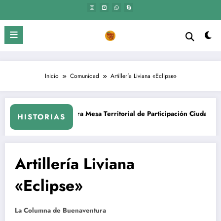
Saltar
al
contenido
Inicio
Comunidad
Artillería Liviana «Eclipse»
1era Mesa Territorial de Participación Ciudadana. Piriápolis – Maldonado
El Mangangá | Acción, 
HISTORIAS
Artillería Liviana
«Eclipse»
La Columna de Buenaventura