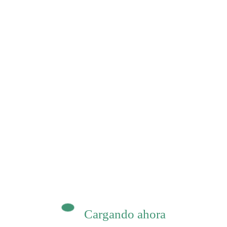
os
ragilidad del Arroyo Solís Grande: entre prome
obre Desarrollo y Conservación
Cargando ahora