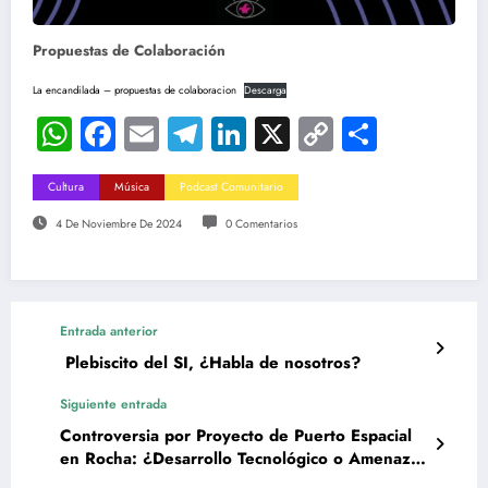
Propuestas de Colaboración
La encandilada – propuestas de colaboracion
Descarga
WhatsApp
Facebook
Email
Telegram
LinkedIn
X
Copy
Compar
Link
Cultura
Música
Podcast Comunitario
4 De Noviembre De 2024
0 Comentarios
Entrada anterior
Plebiscito del SI, ¿Habla de nosotros?
Siguiente entrada
Controversia por Proyecto de Puerto Espacial
en Rocha: ¿Desarrollo Tecnológico o Amenaza
Ambiental?