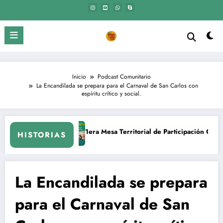
Saltar
al
contenido
Inicio
Podcast Comunitario
La Encandilada se prepara para el Carnaval de San Carlos con
espíritu crítico y social.
1era Mesa Territorial de Participación Ciudadana. Piriápolis – Maldonado
El Mangangá | Ac
HISTORIAS
La Encandilada se prepara
para el Carnaval de San