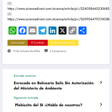
[5]
https://www.sciencedirect.com/science/article/pii/S240584402306854
[6]
https://www.sciencedirect.com/science/article/pii/S209044792100386
WhatsApp
Facebook
Email
Telegram
LinkedIn
X
Copy
Compar
Link
Comunidad
El Zumbido
Podcast Comunitario
19 De Octubre De 2024
2 Comentarios
Entrada anterior
Enrocado en Balneario Solís Sin Autorización
del Ministerio de Ambiente
Siguiente entrada
Plebiscito del SI -¿Habla de nosotros?