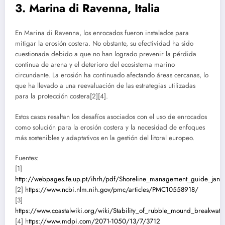
3.
Marina di Ravenna, Italia
En Marina di Ravenna, los enrocados fueron instalados para
mitigar la erosión costera. No obstante, su efectividad ha sido
cuestionada debido a que no han logrado prevenir la pérdida
continua de arena y el deterioro del ecosistema marino
circundante. La erosión ha continuado afectando áreas cercanas, lo
que ha llevado a una reevaluación de las estrategias utilizadas
para la protección costera[2][4].
Estos casos resaltan los desafíos asociados con el uso de enrocados
como solución para la erosión costera y la necesidad de enfoques
más sostenibles y adaptativos en la gestión del litoral europeo.
Fuentes:
[1]
http://webpages.fe.up.pt/ihrh/pdf/Shoreline_management_guide_jan0
[2]
https://www.ncbi.nlm.nih.gov/pmc/articles/PMC10558918/
[3]
https://www.coastalwiki.org/wiki/Stability_of_rubble_mound_breakwat
[4] h
ttps://www.mdpi.com/2071-1050/13/7/3712