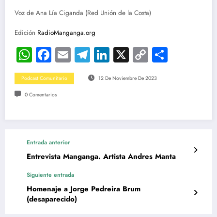
Voz de Ana Lía Ciganda (Red Unión de la Costa)
Edición
RadioManganga.org
WhatsApp
Facebook
Email
Telegram
LinkedIn
X
Copy
Compar
Link
Podcast Comunitario
12 De Noviembre De 2023
0 Comentarios
Entrada anterior
Entrevista Manganga. Artista Andres Manta
Siguiente entrada
Homenaje a Jorge Pedreira Brum
(desaparecido)