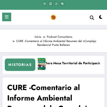
Saltar
al
contenido
Inicio
Podcast Comunitario
CURE -Comentario al Informe Ambiental Resumen del «Complejo
Residencial Punta Ballena»
1era Mesa Territorial de Participación Ciudadana. Piriápolis – Mald
El M
HISTORIAS
CURE -Comentario al
Informe Ambiental