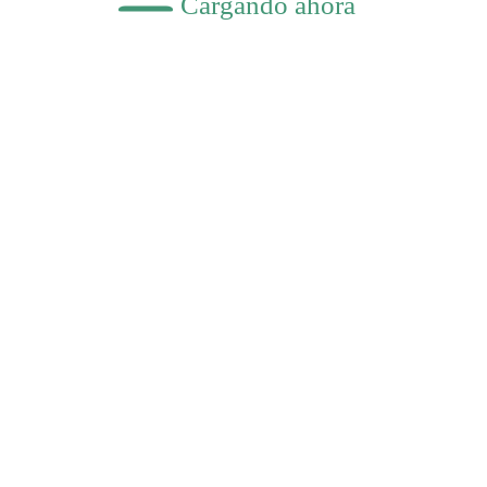
Cargando ahora
ecutivo
do