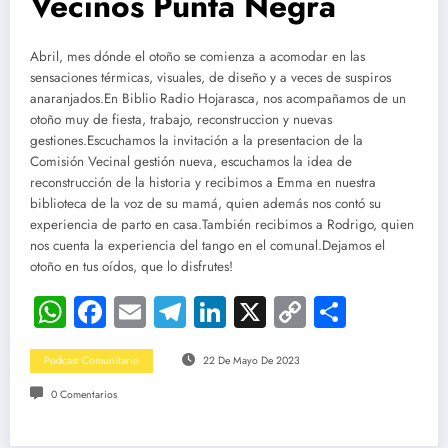
Vecinos Punta Negra
Abril, mes dónde el otoño se comienza a acomodar en las
sensaciones térmicas, visuales, de diseño y a veces de suspiros
anaranjados.En Biblio Radio Hojarasca, nos acompañamos de un
otoño muy de fiesta, trabajo, reconstruccion y nuevas
gestiones.Escuchamos la invitación a la presentacion de la
Comisión Vecinal gestión nueva, escuchamos la idea de
reconstrucción de la historia y recibimos a Emma en nuestra
biblioteca de la voz de su mamá, quien además nos contó su
experiencia de parto en casa.También recibimos a Rodrigo, quien
nos cuenta la experiencia del tango en el comunal.Dejamos el
otoño en tus oídos, que lo disfrutes!
WhatsApp
Facebook
Email
Telegram
LinkedIn
X
Copy
Compar
Link
Podcast Comunitario
22 De Mayo De 2023
0 Comentarios