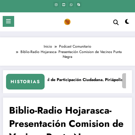
Saltar
al
contenido
Inicio
Podcast Comunitario
Biblio-Radio Hojarasca- Presentación Comision de Vecinos Punta
Negra
1era Mesa Territorial de Participación Ciudadana. Piriápolis – Maldonado
El Mangangá | Acción, perse
HISTORIAS
Biblio-Radio Hojarasca-
Presentación Comision de