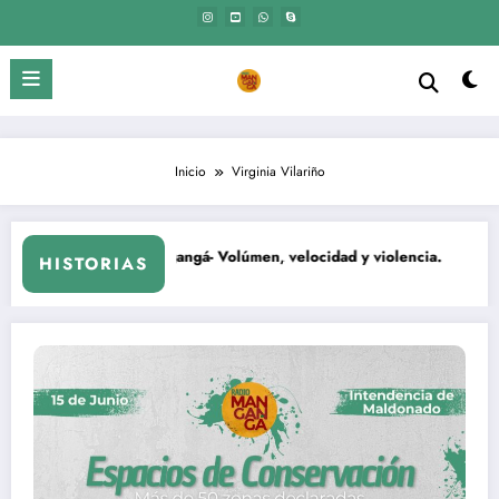
Saltar
al
contenido
Inicio
Virginia Vilariño
El Mangangá- Volúmen, velocidad y violencia.
HISTORIAS