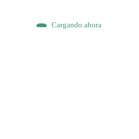
¡Tres años de Radio
comunidad hace ruid
Cargando ahora
Radio mangangá está de cumpleaños 
comparten en este programa…
2 Comentarios