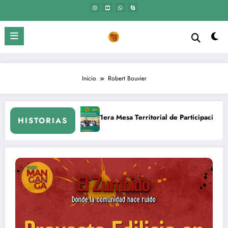
Saltar
al
contenido
Inicio
Robert Bouvier
encia.
1era Mesa T
HISTORIAS