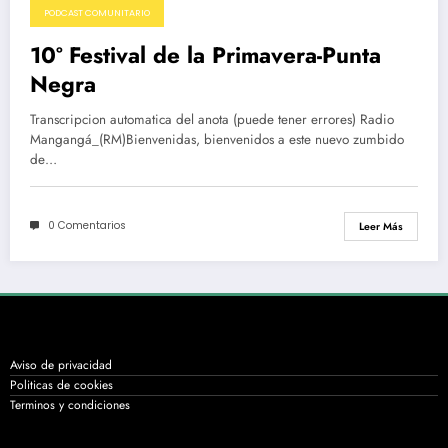
PODCAST COMUNITARIO
10º Festival de la Primavera-Punta
Negra
Transcripcion automatica del anota (puede tener errores) Radio
Mangangá_(RM)Bienvenidas, bienvenidos a este nuevo zumbido
de…
0 Comentarios
Leer Más
Aviso de privacidad
Politicas de cookies
Terminos y condiciones