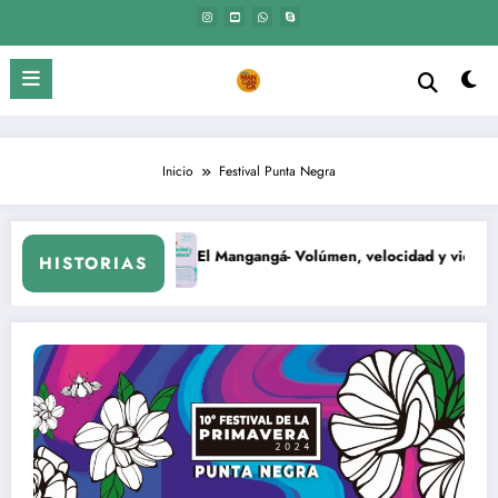
Saltar
al
contenido
Inicio
Festival Punta Negra
El Mangangá- Volúmen, velocidad y violencia.
HISTORIAS