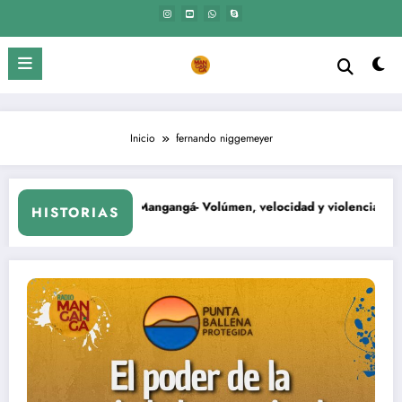
Saltar
al
contenido
Inicio
fernando niggemeyer
El Mangangá- Volúmen, velocidad y violencia.
HISTORIAS