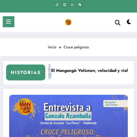
Saltar
al
contenido
Inicio
Cruce peligroso
El Mangangá- Volúmen, velocidad y violencia.
HISTORIAS