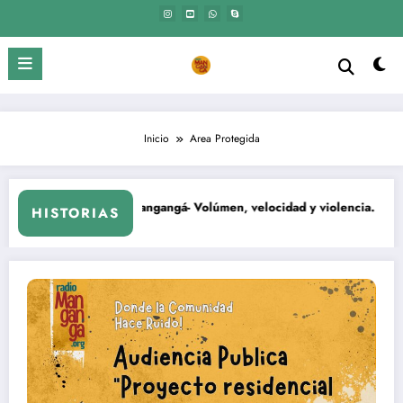
Saltar
al
contenido
Inicio
Area Protegida
El Mangangá- Volúmen, velocidad y violencia.
HISTORIAS