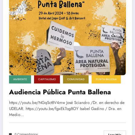
AMBIENTE
CAPITALISMO
COMUNIDAD
PUNTA BALLENA
Audiencia Pública Punta Ballena
https://youtu.be/NGqSct8V4mw José Sciandro /Dr. en derecho de
UDELAR. https://youtu.be/fgxEk7og8OY Isabel Gadino / Dra. en
Medio…
0 Comentarios
Leer Más